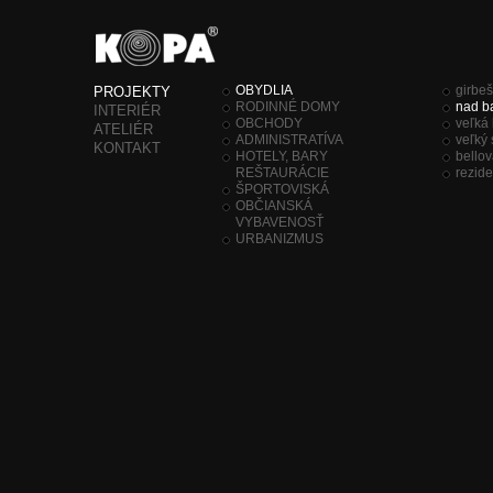
OBYDLIA
girbeš
PROJEKTY
RODINNÉ DOMY
nad 
INTERIÉR
OBCHODY
veľká
ATELIÉR
ADMINISTRATÍVA
veľký
KONTAKT
HOTELY, BARY
bellov
REŠTAURÁCIE
rezide
ŠPORTOVISKÁ
OBČIANSKÁ
VYBAVENOSŤ
URBANIZMUS