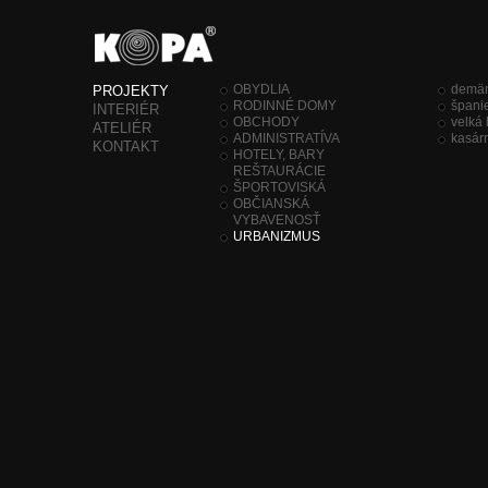
OBYDLIA
dem
PROJEKTY
RODINNÉ DOMY
špani
INTERIÉR
OBCHODY
velká
ATELIÉR
ADMINISTRATÍVA
kasárn
KONTAKT
HOTELY, BARY
REŠTAURÁCIE
ŠPORTOVISKÁ
OBČIANSKÁ
VYBAVENOSŤ
URBANIZMUS