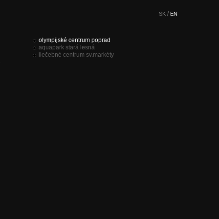
/
SK
EN
olympijské centrum poprad
aquapark stará lesná
liečebné centrum sv.markéty
e