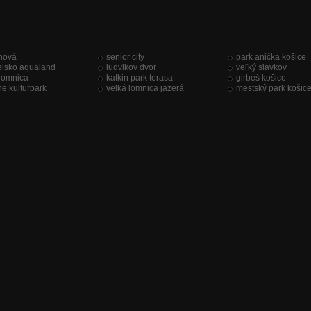
änová
senior city
park anička košice
elsko aqualand
ludvikov dvor
veľký slavkov
 lomnica
katkin park terasa
girbeš košice
e kulturpark
velká lomnica jazerá
mestský park košic