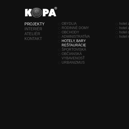
OBYDLIA
hotel 
PROJEKTY
RODINNÉ DOMY
hotel
INTERIÉR
OBCHODY
hotel
ATELIÉR
ADMINISTRATÍVA
hotel 
KONTAKT
HOTELY, BARY
REŠTAURÁCIE
ŠPORTOVISKÁ
OBČIANSKÁ
VYBAVENOSŤ
URBANIZMUS