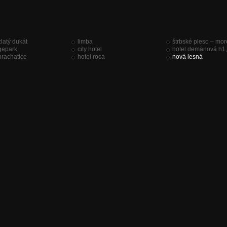
zlatý dukát
limba
štrbské pleso – mo
gepark
city hotel
hotel demänová h1,
 prachatice
hotel roca
nová lesná