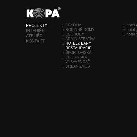
OBYDLIA
hotel 
PROJEKTY
RODINNÉ DOMY
hotel 
INTERIÉR
OBCHODY
hotel
ATELIÉR
ADMINISTRATÍVA
KONTAKT
HOTELY, BARY
REŠTAURÁCIE
ŠPORTOVISKÁ
OBČIANSKÁ
VYBAVENOSŤ
URBANIZMUS