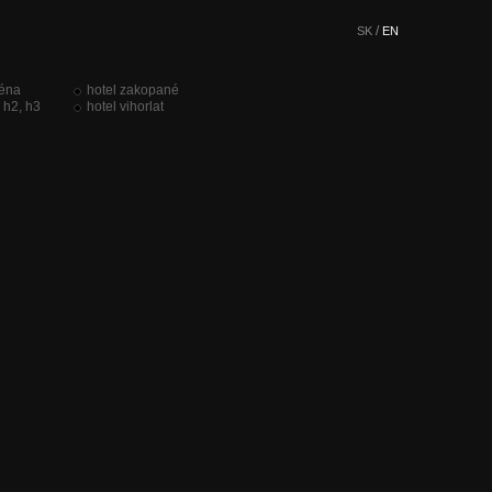
/
SK
EN
réna
hotel zakopané
 h2, h3
hotel vihorlat